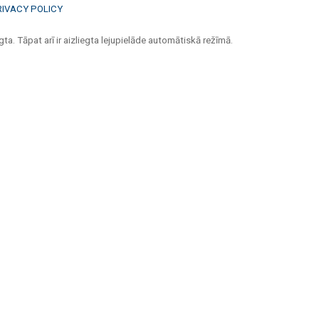
RIVACY POLICY
ta. Tāpat arī ir aizliegta lejupielāde automātiskā režīmā.