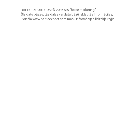
BALTICEXPORT.COM © 2026 SIA "heise marketing".
Šīs datu bāzes, tās daļas vai datu bāzē iekļautās informācijas, 
Portāla www.balticexport.com masu informācijas līdzekļa reģi