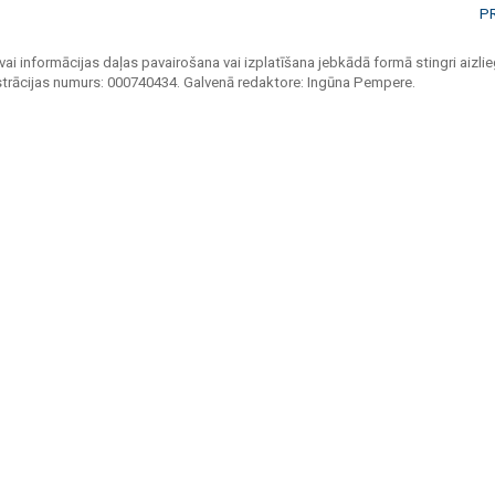
P
vai informācijas daļas pavairošana vai izplatīšana jebkādā formā stingri aizlieg
strācijas numurs: 000740434. Galvenā redaktore: Ingūna Pempere.