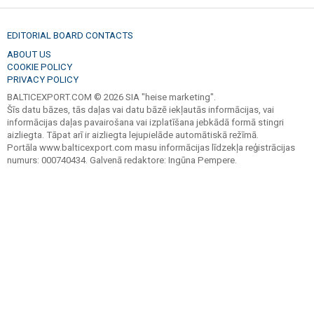
EDITORIAL BOARD CONTACTS
ABOUT US
COOKIE POLICY
PRIVACY POLICY
BALTICEXPORT.COM © 2026 SIA "heise marketing".
Šīs datu bāzes, tās daļas vai datu bāzē iekļautās informācijas, vai
informācijas daļas pavairošana vai izplatīšana jebkādā formā stingri
aizliegta. Tāpat arī ir aizliegta lejupielāde automātiskā režīmā.
Portāla www.balticexport.com masu informācijas līdzekļa reģistrācijas
numurs: 000740434. Galvenā redaktore: Ingūna Pempere.