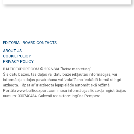
EDITORIAL BOARD CONTACTS
ABOUT US
COOKIE POLICY
PRIVACY POLICY
BALTICEXPORT.COM © 2026 SIA "heise marketing".
Šīs datu bāzes, tās daļas vai datu bāzē iekļautās informācijas, vai
informācijas daļas pavairošana vai izplatīšana jebkādā formā stingri
aizliegta. Tāpat arī ir aizliegta lejupielāde automātiskā režīmā.
Portāla www.balticexport.com masu informācijas līdzekļa reģistrācijas
numurs: 000740434. Galvenā redaktore: Ingūna Pempere.