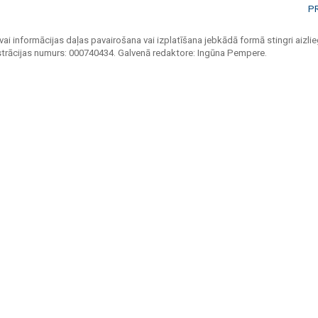
P
vai informācijas daļas pavairošana vai izplatīšana jebkādā formā stingri aizlieg
strācijas numurs: 000740434. Galvenā redaktore: Ingūna Pempere.