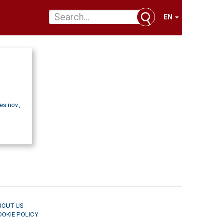
EN
es nov.,
BOUT US
OOKIE POLICY