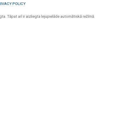
RIVACY POLICY
ta. Tāpat arī ir aizliegta lejupielāde automātiskā režīmā.