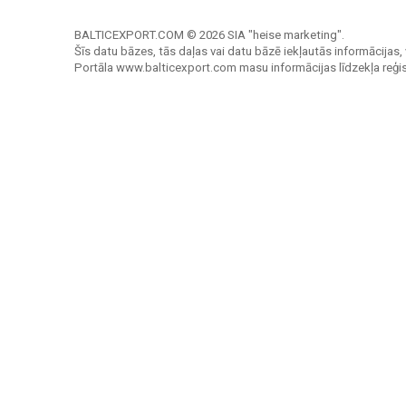
BALTICEXPORT.COM © 2026 SIA "heise marketing".
Šīs datu bāzes, tās daļas vai datu bāzē iekļautās informācijas, 
Portāla www.balticexport.com masu informācijas līdzekļa reģi