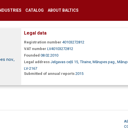
INDUSTRIES
CATALOG
ABOUT BALTICS
Legal data
Registration number
40103272812
VAT number
LV40103272812
Founded
08.02.2010
es nov.,
Legal address
Jelgavas ceļš 15, Tīraine, Mārupes pag., Mārup
LV-2167
Submitted of annual reports
2015
A
C