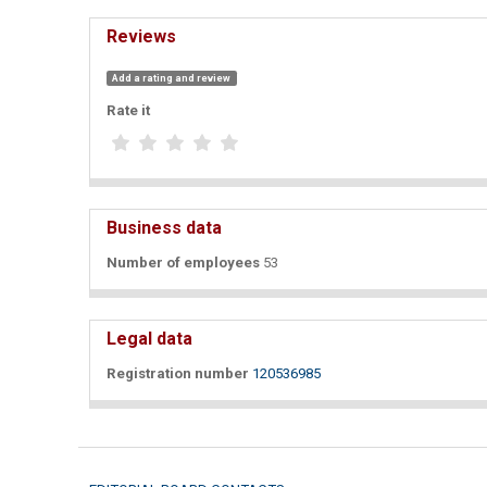
Reviews
Add a rating and review
Rate it
Business data
Number of employees
53
Legal data
Registration number
120536985