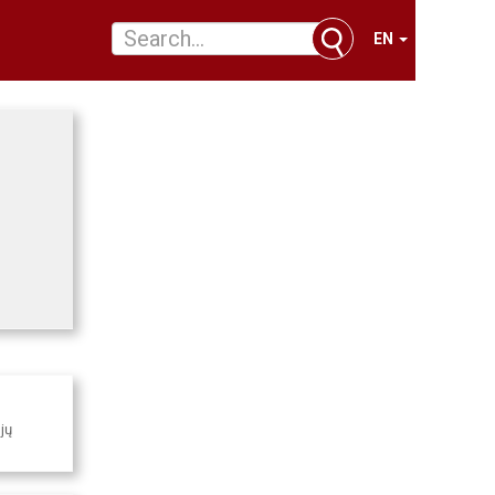
EN
jų