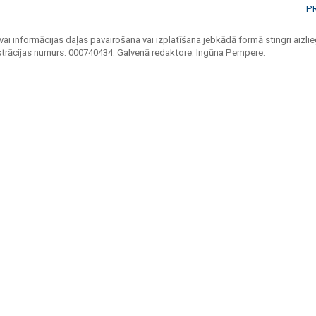
P
vai informācijas daļas pavairošana vai izplatīšana jebkādā formā stingri aizlieg
strācijas numurs: 000740434. Galvenā redaktore: Ingūna Pempere.