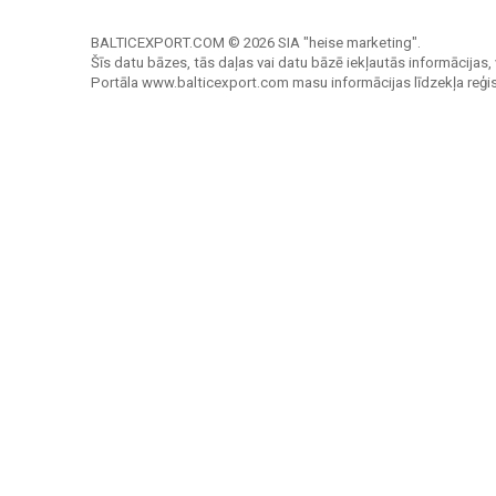
BALTICEXPORT.COM © 2026 SIA "heise marketing".
Šīs datu bāzes, tās daļas vai datu bāzē iekļautās informācijas, 
Portāla www.balticexport.com masu informācijas līdzekļa reģi