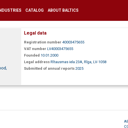
INDUSTRIES
CATALOG
ABOUT BALTICS
Legal data
Registration number
40003475655
VAT number
LV40003475655
Founded
10.01.2000
Legal address
Rītausmas iela 23A, Rīga, LV-1058
ood,
Submitted of annual reports
2025
A
C