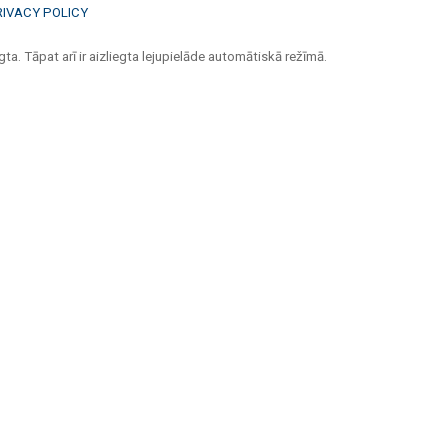
RIVACY POLICY
ta. Tāpat arī ir aizliegta lejupielāde automātiskā režīmā.