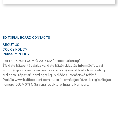
EDITORIAL BOARD CONTACTS
ABOUT US
COOKIE POLICY
PRIVACY POLICY
BALTICEXPORT.COM © 2026 SIA "heise marketing".
Šīs datu bāzes, tās daļas vai datu bāzē iekļautās informācijas, vai
informācijas daļas pavairošana vai izplatīšana jebkādā formā stingri
aizliegta. Tāpat arī ir aizliegta lejupielāde automātiskā režīmā.
Portāla www.balticexport.com masu informācijas līdzekļa reģistrācijas
numurs: 000740434. Galvenā redaktore: Ingūna Pempere.