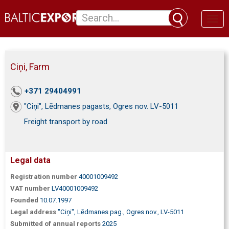
Toggl
naviga
Ciņi, Farm
+371 29404991
"Ciņi", Lēdmanes pagasts, Ogres nov. LV-5011
Freight transport by road
Legal data
Registration number
40001009492
VAT number
LV40001009492
Founded
10.07.1997
Legal address
"Ciņi", Lēdmanes pag., Ogres nov., LV-5011
Submitted of annual reports
2025