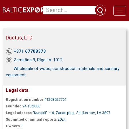
Toggl
naviga
Ductus, LTD
+371 67708373
Zemitāna 9, Rīga LV-1012
Wholesale of wood, construction materials and sanitary
equipment
Legal data
Registration number
41203027761
Founded
24.10.2006
Legal address
"Kunaiši" – 6, Zaņas pag., Saldus nov., LV-3897
Submitted of annual reports
2024
Owners
1