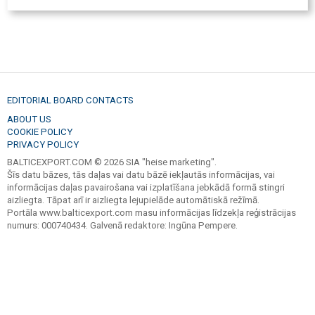
EDITORIAL BOARD CONTACTS
ABOUT US
COOKIE POLICY
PRIVACY POLICY
BALTICEXPORT.COM © 2026 SIA "heise marketing".
Šīs datu bāzes, tās daļas vai datu bāzē iekļautās informācijas, vai
informācijas daļas pavairošana vai izplatīšana jebkādā formā stingri
aizliegta. Tāpat arī ir aizliegta lejupielāde automātiskā režīmā.
Portāla www.balticexport.com masu informācijas līdzekļa reģistrācijas
numurs: 000740434. Galvenā redaktore: Ingūna Pempere.