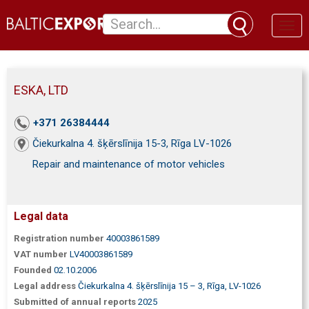
Toggl
naviga
ESKA, LTD
+371 26384444
Čiekurkalna 4. šķērslīnija 15-3, Rīga LV-1026
Repair and maintenance of motor vehicles
Legal data
Registration number
40003861589
VAT number
LV40003861589
Founded
02.10.2006
Legal address
Čiekurkalna 4. šķērslīnija 15 – 3, Rīga, LV-1026
Submitted of annual reports
2025