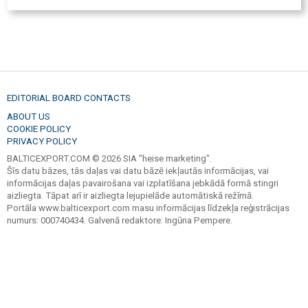
EDITORIAL BOARD CONTACTS
ABOUT US
COOKIE POLICY
PRIVACY POLICY
BALTICEXPORT.COM © 2026 SIA "heise marketing".
Šīs datu bāzes, tās daļas vai datu bāzē iekļautās informācijas, vai
informācijas daļas pavairošana vai izplatīšana jebkādā formā stingri
aizliegta. Tāpat arī ir aizliegta lejupielāde automātiskā režīmā.
Portāla www.balticexport.com masu informācijas līdzekļa reģistrācijas
numurs: 000740434. Galvenā redaktore: Ingūna Pempere.