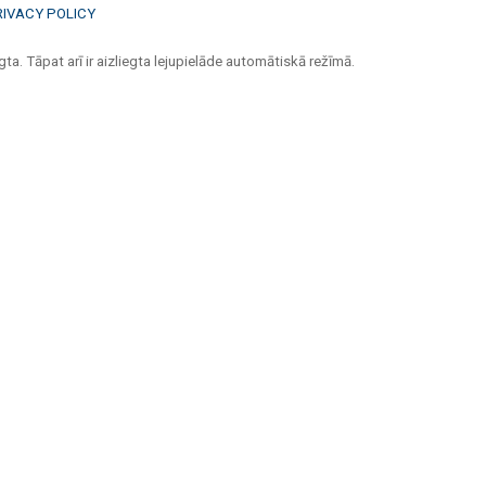
RIVACY POLICY
ta. Tāpat arī ir aizliegta lejupielāde automātiskā režīmā.