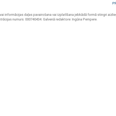
P
vai informācijas daļas pavairošana vai izplatīšana jebkādā formā stingri aizlieg
strācijas numurs: 000740434. Galvenā redaktore: Ingūna Pempere.