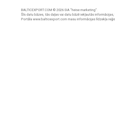
BALTICEXPORT.COM © 2026 SIA "heise marketing".
Šīs datu bāzes, tās daļas vai datu bāzē iekļautās informācijas, 
Portāla www.balticexport.com masu informācijas līdzekļa reģi