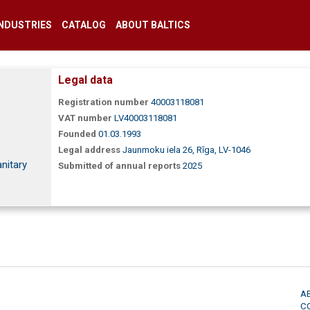
INDUSTRIES
CATALOG
ABOUT BALTICS
Legal data
Registration number
40003118081
VAT number
LV40003118081
Founded
01.03.1993
Legal address
Jaunmoku iela 26, Rīga, LV-1046
nitary
Submitted of annual reports
2025
A
C