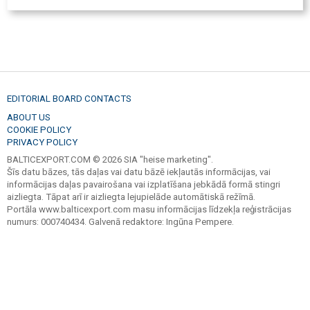
EDITORIAL BOARD CONTACTS
ABOUT US
COOKIE POLICY
PRIVACY POLICY
BALTICEXPORT.COM © 2026 SIA "heise marketing".
Šīs datu bāzes, tās daļas vai datu bāzē iekļautās informācijas, vai
informācijas daļas pavairošana vai izplatīšana jebkādā formā stingri
aizliegta. Tāpat arī ir aizliegta lejupielāde automātiskā režīmā.
Portāla www.balticexport.com masu informācijas līdzekļa reģistrācijas
numurs: 000740434. Galvenā redaktore: Ingūna Pempere.