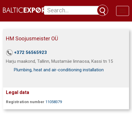
Toggl
naviga
HM Soojusmeister OÜ
+372 56565923
Harju maakond, Tallinn, Mustamäe linnaosa, Kassi tn 15
Plumbing, heat and air-conditioning installation
Legal data
Registration number
11058379