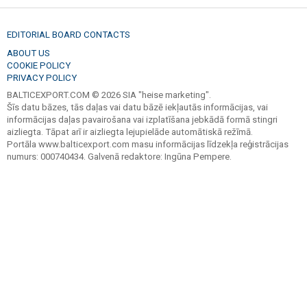
EDITORIAL BOARD CONTACTS
ABOUT US
COOKIE POLICY
PRIVACY POLICY
BALTICEXPORT.COM © 2026 SIA "heise marketing".
Šīs datu bāzes, tās daļas vai datu bāzē iekļautās informācijas, vai
informācijas daļas pavairošana vai izplatīšana jebkādā formā stingri
aizliegta. Tāpat arī ir aizliegta lejupielāde automātiskā režīmā.
Portāla www.balticexport.com masu informācijas līdzekļa reģistrācijas
numurs: 000740434. Galvenā redaktore: Ingūna Pempere.