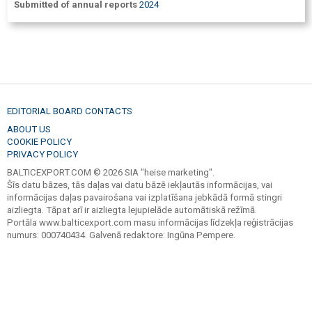
Submitted of annual reports
2024
EDITORIAL BOARD CONTACTS
ABOUT US
COOKIE POLICY
PRIVACY POLICY
BALTICEXPORT.COM © 2026 SIA "heise marketing".
Šīs datu bāzes, tās daļas vai datu bāzē iekļautās informācijas, vai
informācijas daļas pavairošana vai izplatīšana jebkādā formā stingri
aizliegta. Tāpat arī ir aizliegta lejupielāde automātiskā režīmā.
Portāla www.balticexport.com masu informācijas līdzekļa reģistrācijas
numurs: 000740434. Galvenā redaktore: Ingūna Pempere.