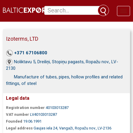
Toggl
naviga
Izoterms, LTD
+371 67106800
Noliktavu 5, Dreiliņi, Stopiņu pagasts, Ropažu nov., LV-
2130
Manufacture of tubes, pipes, hollow profiles and related
fittings, of steel
Legal data
Registration number
40103013287
VAT number
LV40103013287
Founded
19.06.1991
Legal address
Gaujas iela 24, Vangaži, Ropažu nov., LV-2136