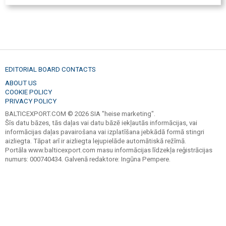
EDITORIAL BOARD CONTACTS
ABOUT US
COOKIE POLICY
PRIVACY POLICY
BALTICEXPORT.COM © 2026 SIA "heise marketing".
Šīs datu bāzes, tās daļas vai datu bāzē iekļautās informācijas, vai
informācijas daļas pavairošana vai izplatīšana jebkādā formā stingri
aizliegta. Tāpat arī ir aizliegta lejupielāde automātiskā režīmā.
Portāla www.balticexport.com masu informācijas līdzekļa reģistrācijas
numurs: 000740434. Galvenā redaktore: Ingūna Pempere.