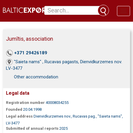
Toggl
naviga
Jumītis, association
+371 29426189
"Saieta nams" , Rucavas pagasts, Dienvidkurzemes nov.
LV-3477
Other accommodation
Legal data
Registration number
40008034255
Founded
20.04.1998
Legal address
Dienvidkurzemes nov., Rucavas pag., "Saieta nams",
LV-3477
Submitted of annual reports
2025