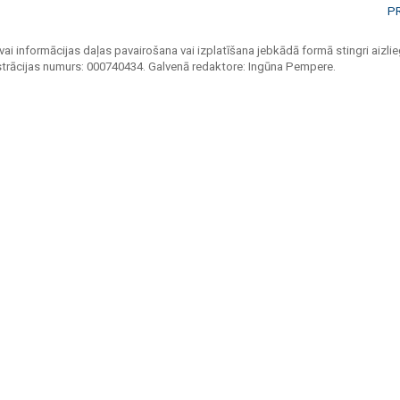
P
vai informācijas daļas pavairošana vai izplatīšana jebkādā formā stingri aizlieg
strācijas numurs: 000740434. Galvenā redaktore: Ingūna Pempere.