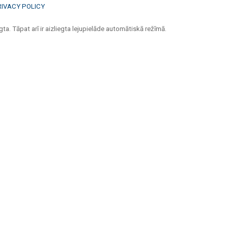
RIVACY POLICY
ta. Tāpat arī ir aizliegta lejupielāde automātiskā režīmā.