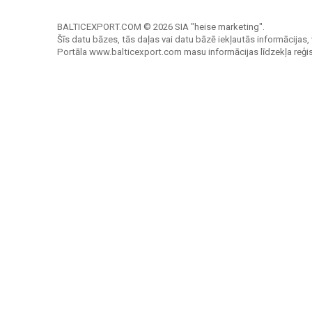
BALTICEXPORT.COM © 2026 SIA "heise marketing".
Šīs datu bāzes, tās daļas vai datu bāzē iekļautās informācijas, 
Portāla www.balticexport.com masu informācijas līdzekļa reģi