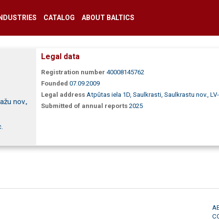
INDUSTRIES
CATALOG
ABOUT BALTICS
Legal data
Registration number
40008145762
Founded
07.09.2009
Legal address
Atpūtas iela 1D, Saulkrasti, Saulkrastu nov., LV
ažu nov.,
Submitted of annual reports
2025
.
A
C