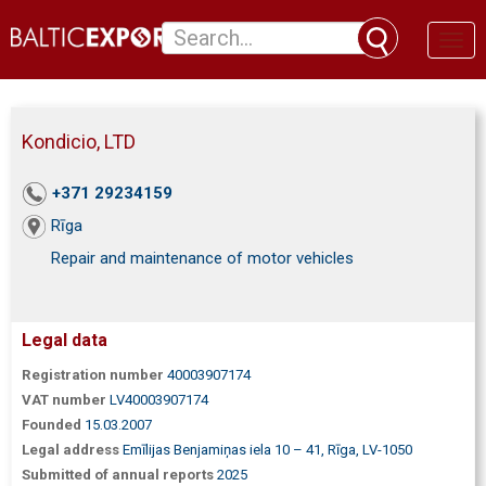
Toggl
naviga
Kondicio, LTD
+371 29234159
Rīga
Repair and maintenance of motor vehicles
Legal data
Registration number
40003907174
VAT number
LV40003907174
Founded
15.03.2007
Legal address
Emīlijas Benjamiņas iela 10 – 41, Rīga, LV-1050
Submitted of annual reports
2025