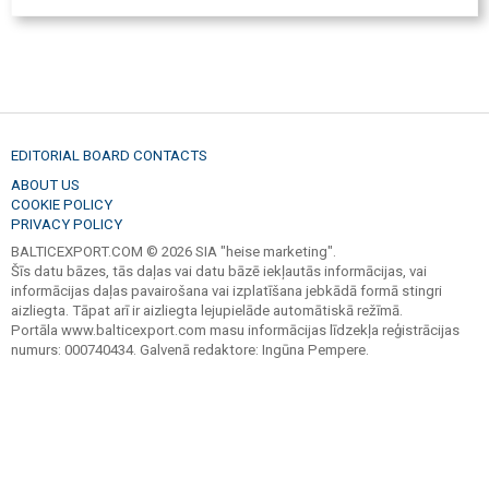
EDITORIAL BOARD CONTACTS
ABOUT US
COOKIE POLICY
PRIVACY POLICY
BALTICEXPORT.COM © 2026 SIA "heise marketing".
Šīs datu bāzes, tās daļas vai datu bāzē iekļautās informācijas, vai
informācijas daļas pavairošana vai izplatīšana jebkādā formā stingri
aizliegta. Tāpat arī ir aizliegta lejupielāde automātiskā režīmā.
Portāla www.balticexport.com masu informācijas līdzekļa reģistrācijas
numurs: 000740434. Galvenā redaktore: Ingūna Pempere.