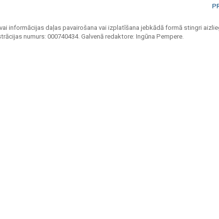
P
vai informācijas daļas pavairošana vai izplatīšana jebkādā formā stingri aizlieg
strācijas numurs: 000740434. Galvenā redaktore: Ingūna Pempere.