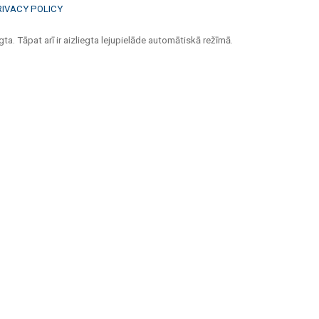
RIVACY POLICY
ta. Tāpat arī ir aizliegta lejupielāde automātiskā režīmā.