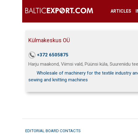
ARTICLES
Külmakeskus OÜ
+372 6505875
Harju maakond, Viimsi vald, Püünsi küla, Suureniidu te
Wholesale of machinery for the textile industry an
sewing and knitting machines
EDITORIAL BOARD CONTACTS