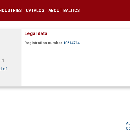
INDUSTRIES
CATALOG
ABOUT BALTICS
Legal data
Registration number
10614714
e 4
d of
A
C