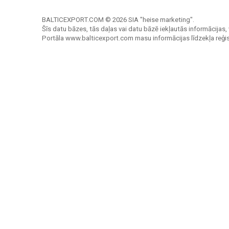
BALTICEXPORT.COM © 2026 SIA "heise marketing".
Šīs datu bāzes, tās daļas vai datu bāzē iekļautās informācijas, 
Portāla www.balticexport.com masu informācijas līdzekļa reģi