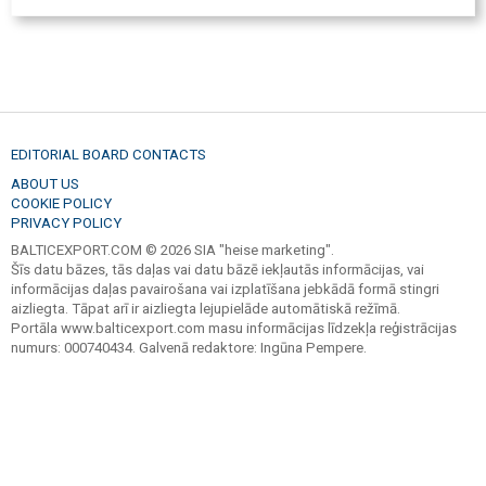
EDITORIAL BOARD CONTACTS
ABOUT US
COOKIE POLICY
PRIVACY POLICY
BALTICEXPORT.COM © 2026 SIA "heise marketing".
Šīs datu bāzes, tās daļas vai datu bāzē iekļautās informācijas, vai
informācijas daļas pavairošana vai izplatīšana jebkādā formā stingri
aizliegta. Tāpat arī ir aizliegta lejupielāde automātiskā režīmā.
Portāla www.balticexport.com masu informācijas līdzekļa reģistrācijas
numurs: 000740434. Galvenā redaktore: Ingūna Pempere.