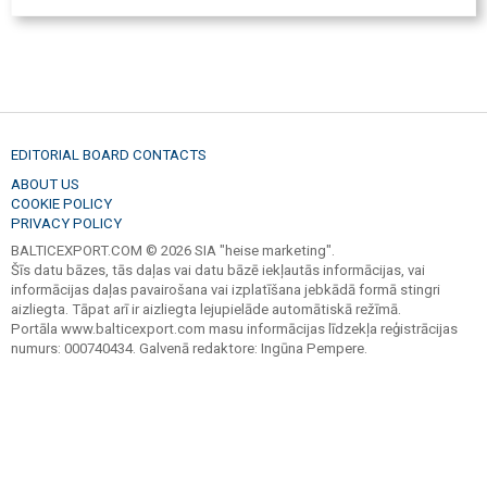
EDITORIAL BOARD CONTACTS
ABOUT US
COOKIE POLICY
PRIVACY POLICY
BALTICEXPORT.COM © 2026 SIA "heise marketing".
Šīs datu bāzes, tās daļas vai datu bāzē iekļautās informācijas, vai
informācijas daļas pavairošana vai izplatīšana jebkādā formā stingri
aizliegta. Tāpat arī ir aizliegta lejupielāde automātiskā režīmā.
Portāla www.balticexport.com masu informācijas līdzekļa reģistrācijas
numurs: 000740434. Galvenā redaktore: Ingūna Pempere.