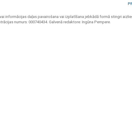
P
vai informācijas daļas pavairošana vai izplatīšana jebkādā formā stingri aizlieg
strācijas numurs: 000740434. Galvenā redaktore: Ingūna Pempere.