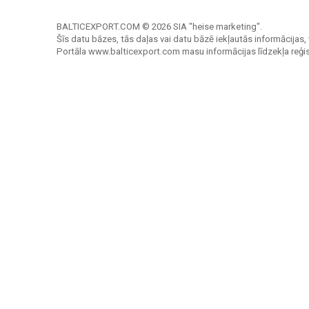
BALTICEXPORT.COM © 2026 SIA "heise marketing".
Šīs datu bāzes, tās daļas vai datu bāzē iekļautās informācijas, 
Portāla www.balticexport.com masu informācijas līdzekļa reģi