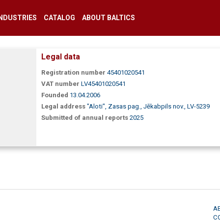
INDUSTRIES
CATALOG
ABOUT BALTICS
Legal data
Registration number
45401020541
VAT number
LV45401020541
Founded
13.04.2006
Legal address
"Aloti", Zasas pag., Jēkabpils nov., LV-5239
Submitted of annual reports
2025
A
C