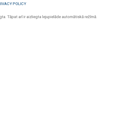
RIVACY POLICY
ta. Tāpat arī ir aizliegta lejupielāde automātiskā režīmā.