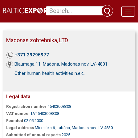
Toggl
naviga
Madonas zobtehnika, LTD
+371 29295977
Blaumaņa 11, Madona, Madonas nov. LV-4801
Other human health activities n.e.c.
Legal data
Registration number
45403008308
VAT number
LV45403008308
Founded
02.05.2000
Legal address
Miera iela 6, Lubāna, Madonas nov., LV-4830
Submitted of annual reports
2025