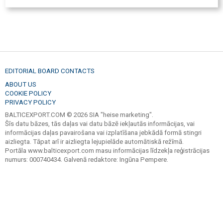
EDITORIAL BOARD CONTACTS
ABOUT US
COOKIE POLICY
PRIVACY POLICY
BALTICEXPORT.COM © 2026 SIA "heise marketing".
Šīs datu bāzes, tās daļas vai datu bāzē iekļautās informācijas, vai
informācijas daļas pavairošana vai izplatīšana jebkādā formā stingri
aizliegta. Tāpat arī ir aizliegta lejupielāde automātiskā režīmā.
Portāla www.balticexport.com masu informācijas līdzekļa reģistrācijas
numurs: 000740434. Galvenā redaktore: Ingūna Pempere.