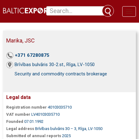
Toggl
naviga
Marika, JSC
+371 67280875
Brīvības bulvāris 30-2.st., Rīga, LV-1050
Security and commodity contracts brokerage
Legal data
Registration number
40103035710
VAT number
LV40103035710
Founded
07.01.1992
Legal address
Brīvības bulvāris 30 – 3, Rīga, LV-1050
Submitted of annual reports
2025