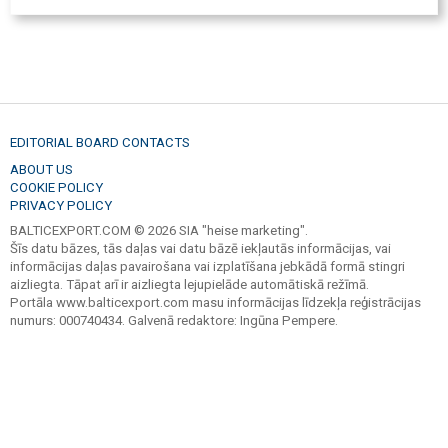
EDITORIAL BOARD CONTACTS
ABOUT US
COOKIE POLICY
PRIVACY POLICY
BALTICEXPORT.COM © 2026 SIA "heise marketing".
Šīs datu bāzes, tās daļas vai datu bāzē iekļautās informācijas, vai
informācijas daļas pavairošana vai izplatīšana jebkādā formā stingri
aizliegta. Tāpat arī ir aizliegta lejupielāde automātiskā režīmā.
Portāla www.balticexport.com masu informācijas līdzekļa reģistrācijas
numurs: 000740434. Galvenā redaktore: Ingūna Pempere.