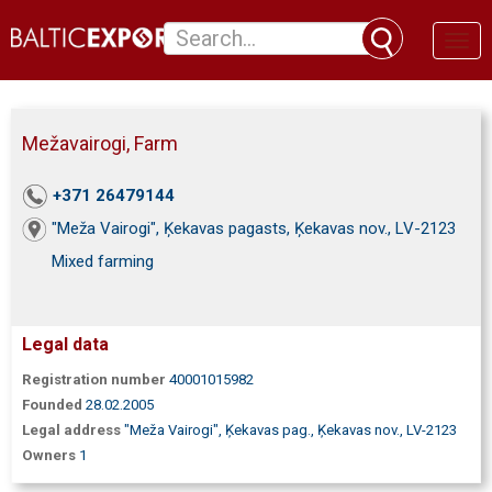
Toggl
naviga
Mežavairogi, Farm
+371 26479144
"Meža Vairogi", Ķekavas pagasts, Ķekavas nov., LV-2123
Mixed farming
Legal data
Registration number
40001015982
Founded
28.02.2005
Legal address
"Meža Vairogi", Ķekavas pag., Ķekavas nov., LV-2123
Owners
1