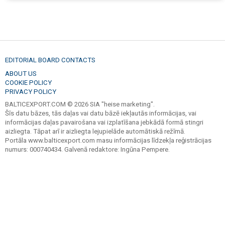
EDITORIAL BOARD CONTACTS
ABOUT US
COOKIE POLICY
PRIVACY POLICY
BALTICEXPORT.COM © 2026 SIA "heise marketing".
Šīs datu bāzes, tās daļas vai datu bāzē iekļautās informācijas, vai
informācijas daļas pavairošana vai izplatīšana jebkādā formā stingri
aizliegta. Tāpat arī ir aizliegta lejupielāde automātiskā režīmā.
Portāla www.balticexport.com masu informācijas līdzekļa reģistrācijas
numurs: 000740434. Galvenā redaktore: Ingūna Pempere.