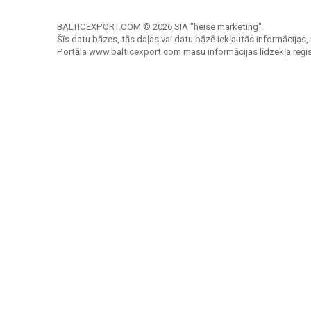
BALTICEXPORT.COM © 2026 SIA "heise marketing".
Šīs datu bāzes, tās daļas vai datu bāzē iekļautās informācijas, 
Portāla www.balticexport.com masu informācijas līdzekļa reģi