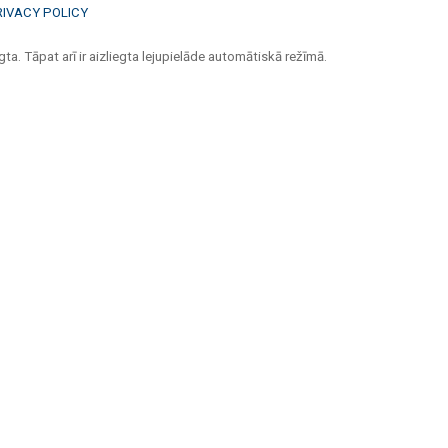
RIVACY POLICY
ta. Tāpat arī ir aizliegta lejupielāde automātiskā režīmā.