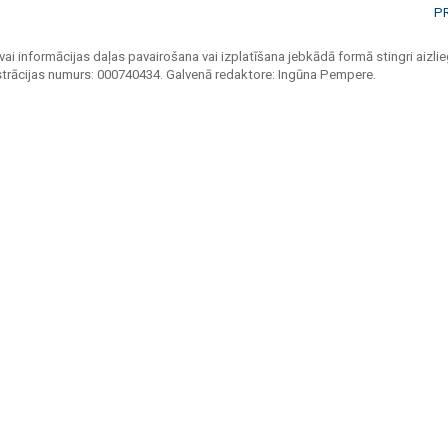
P
vai informācijas daļas pavairošana vai izplatīšana jebkādā formā stingri aizlieg
strācijas numurs: 000740434. Galvenā redaktore: Ingūna Pempere.