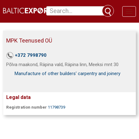
Toggl
naviga
MPK Teenused OÜ
+372 7998790
Põlva maakond, Räpina vald, Räpina linn, Meeksi mnt 30
Manufacture of other builders' carpentry and joinery
Legal data
Registration number
11798739