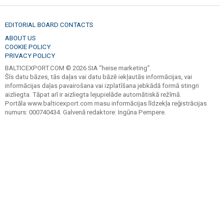
EDITORIAL BOARD CONTACTS
ABOUT US
COOKIE POLICY
PRIVACY POLICY
BALTICEXPORT.COM © 2026 SIA "heise marketing".
Šīs datu bāzes, tās daļas vai datu bāzē iekļautās informācijas, vai
informācijas daļas pavairošana vai izplatīšana jebkādā formā stingri
aizliegta. Tāpat arī ir aizliegta lejupielāde automātiskā režīmā.
Portāla www.balticexport.com masu informācijas līdzekļa reģistrācijas
numurs: 000740434. Galvenā redaktore: Ingūna Pempere.