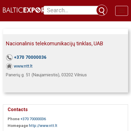
Toggl
naviga
Nacionalinis telekomunikacijų tinklas, UAB
+370 70000036
www.ntt.lt
Panerių g. 51 (Naujamiestis), 03202 Vilnius
Contacts
Phone
+370 70000036
Homepage
http://www.ntt.lt