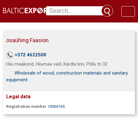
Toggl
naviga
osaühing Faasion
+372 4622500
Hiiu maakond, Hiiumaa vald, Kärdla linn, Põllu tn 32
Wholesale of wood, construction materials and sanitary
equipment
Legal data
Registration number
10064165