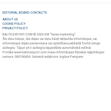
EDITORIAL BOARD CONTACTS
ABOUT US
COOKIE POLICY
PRIVACY POLICY
BALTICEXPORT.COM © 2026 SIA "heise marketing".
Šīs datu bāzes, tās daļas vai datu bāzē iekļautās informācijas, vai
informācijas daļas pavairošana vai izplatīšana jebkādā formā stingri
aizliegta. Tāpat arī ir aizliegta lejupielāde automātiskā režīmā.
Portāla www.balticexport.com masu informācijas līdzekļa reģistrācijas
numurs: 000740434. Galvenā redaktore: Ingūna Pempere.