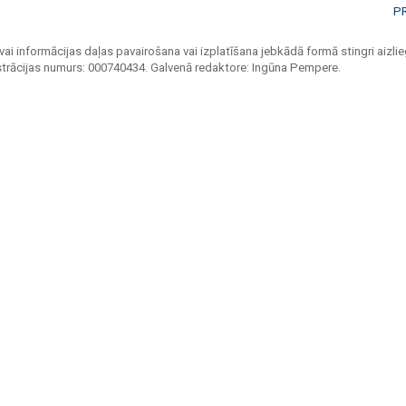
P
vai informācijas daļas pavairošana vai izplatīšana jebkādā formā stingri aizlieg
strācijas numurs: 000740434. Galvenā redaktore: Ingūna Pempere.