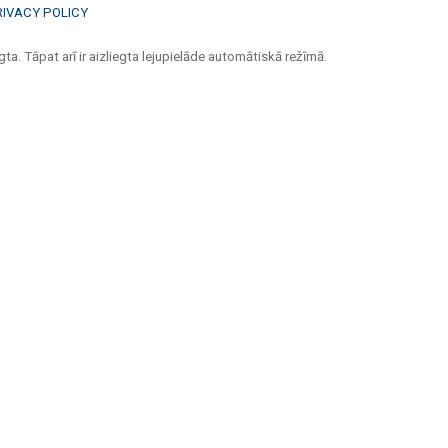
RIVACY POLICY
ta. Tāpat arī ir aizliegta lejupielāde automātiskā režīmā.