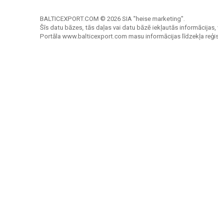
BALTICEXPORT.COM © 2026 SIA "heise marketing".
Šīs datu bāzes, tās daļas vai datu bāzē iekļautās informācijas, 
Portāla www.balticexport.com masu informācijas līdzekļa reģi