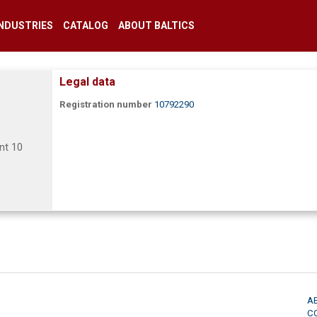
INDUSTRIES
CATALOG
ABOUT BALTICS
Legal data
Registration number
10792290
nt 10
A
C