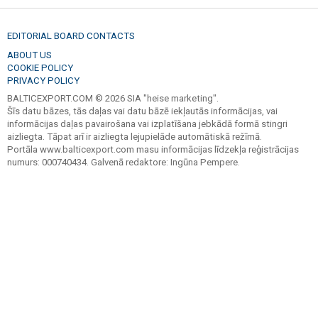
EDITORIAL BOARD CONTACTS
ABOUT US
COOKIE POLICY
PRIVACY POLICY
BALTICEXPORT.COM © 2026 SIA "heise marketing".
Šīs datu bāzes, tās daļas vai datu bāzē iekļautās informācijas, vai
informācijas daļas pavairošana vai izplatīšana jebkādā formā stingri
aizliegta. Tāpat arī ir aizliegta lejupielāde automātiskā režīmā.
Portāla www.balticexport.com masu informācijas līdzekļa reģistrācijas
numurs: 000740434. Galvenā redaktore: Ingūna Pempere.