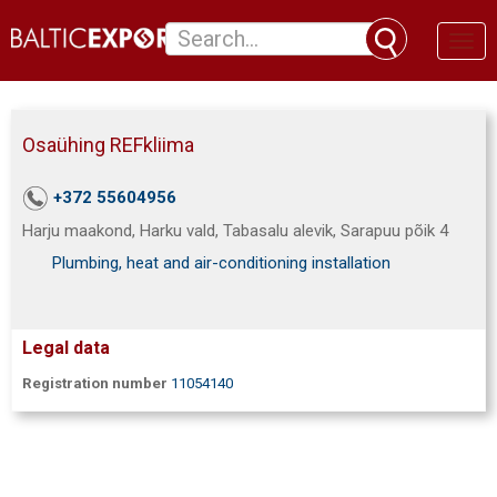
Toggl
naviga
Osaühing REFkliima
+372 55604956
Harju maakond, Harku vald, Tabasalu alevik, Sarapuu põik 4
Plumbing, heat and air-conditioning installation
Legal data
Registration number
11054140