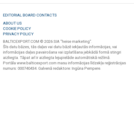
EDITORIAL BOARD CONTACTS
ABOUT US
COOKIE POLICY
PRIVACY POLICY
BALTICEXPORT.COM © 2026 SIA "heise marketing".
Šīs datu bāzes, tās daļas vai datu bāzē iekļautās informācijas, vai
informācijas daļas pavairošana vai izplatīšana jebkādā formā stingri
aizliegta. Tāpat arī ir aizliegta lejupielāde automātiskā režīmā.
Portāla www.balticexport.com masu informācijas līdzekļa reģistrācijas
numurs: 000740434. Galvenā redaktore: Ingūna Pempere.