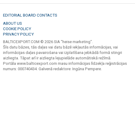
EDITORIAL BOARD CONTACTS
ABOUT US
COOKIE POLICY
PRIVACY POLICY
BALTICEXPORT.COM © 2026 SIA "heise marketing".
Šīs datu bāzes, tās daļas vai datu bāzē iekļautās informācijas, vai
informācijas daļas pavairošana vai izplatīšana jebkādā formā stingri
aizliegta. Tāpat arī ir aizliegta lejupielāde automātiskā režīmā.
Portāla www.balticexport.com masu informācijas līdzekļa reģistrācijas
numurs: 000740434. Galvenā redaktore: Ingūna Pempere.