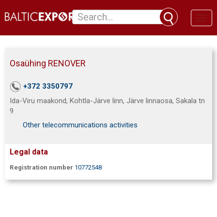
Toggl
naviga
Osaühing RENOVER
+372 3350797
Ida-Viru maakond, Kohtla-Järve linn, Järve linnaosa, Sakala tn
9
Other telecommunications activities
Legal data
Registration number
10772548