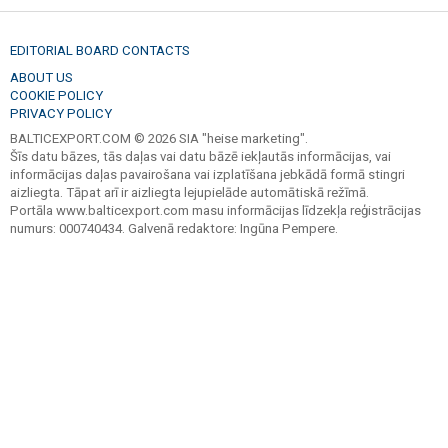
EDITORIAL BOARD CONTACTS
ABOUT US
COOKIE POLICY
PRIVACY POLICY
BALTICEXPORT.COM © 2026 SIA "heise marketing".
Šīs datu bāzes, tās daļas vai datu bāzē iekļautās informācijas, vai
informācijas daļas pavairošana vai izplatīšana jebkādā formā stingri
aizliegta. Tāpat arī ir aizliegta lejupielāde automātiskā režīmā.
Portāla www.balticexport.com masu informācijas līdzekļa reģistrācijas
numurs: 000740434. Galvenā redaktore: Ingūna Pempere.