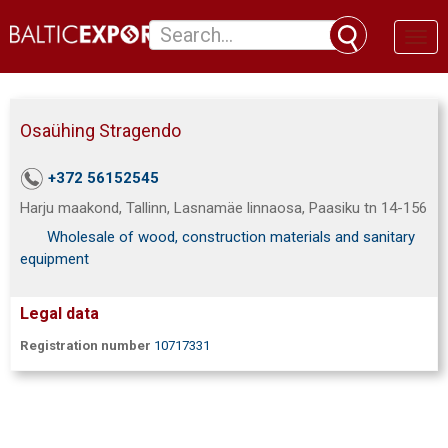
Toggl
naviga
Osaühing Stragendo
+372 56152545
Harju maakond, Tallinn, Lasnamäe linnaosa, Paasiku tn 14-156
Wholesale of wood, construction materials and sanitary
equipment
Legal data
Registration number
10717331