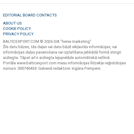
EDITORIAL BOARD CONTACTS
ABOUT US
COOKIE POLICY
PRIVACY POLICY
BALTICEXPORT.COM © 2026 SIA "heise marketing".
Šīs datu bāzes, tās daļas vai datu bāzē iekļautās informācijas, vai
informācijas daļas pavairošana vai izplatīšana jebkādā formā stingri
aizliegta. Tāpat arī ir aizliegta lejupielāde automātiskā režīmā.
Portāla www.balticexport.com masu informācijas līdzekļa reģistrācijas
numurs: 000740434. Galvenā redaktore: Ingūna Pempere.