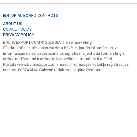
EDITORIAL BOARD CONTACTS
ABOUT US
COOKIE POLICY
PRIVACY POLICY
BALTICEXPORT.COM © 2026 SIA "heise marketing".
Šīs datu bāzes, tās daļas vai datu bāzē iekļautās informācijas, vai
informācijas daļas pavairošana vai izplatīšana jebkādā formā stingri
aizliegta. Tāpat arī ir aizliegta lejupielāde automātiskā režīmā.
Portāla www.balticexport.com masu informācijas līdzekļa reģistrācijas
numurs: 000740434. Galvenā redaktore: Ingūna Pempere.