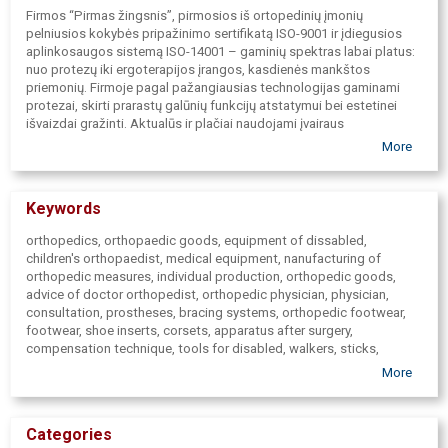
Firmos “Pirmas žingsnis”, pirmosios iš ortopedinių įmonių
pelniusios kokybės pripažinimo sertifikatą ISO-9001 ir įdiegusios
aplinkosaugos sistemą ISO-14001 – gaminių spektras labai platus:
nuo protezų iki ergoterapijos įrangos, kasdienės mankštos
priemonių. Firmoje pagal pažangiausias technologijas gaminami
protezai, skirti prarastų galūnių funkcijų atstatymui bei estetinei
išvaizdai gražinti. Aktualūs ir plačiai naudojami įvairaus
sudėtingumo aparatai, taikomi po peties, alkūnės, klubo, kelio,
More
čiurnos ir kitų sąnarių operacijų, kai reikalingas laipsniškas judesio
ribojimas sąnaryje. Svarbi ir reikšminga darbo sritis yra įtvarai,
padedantys imobilizuoti kaklą, galūnes po kaulų lūžių, sumušimų,
Keywords
patempimų. Firmos darbuotojai dirba su ligoniais po infarktų,
insultų, po sunkių nudegimų, nukentėjusiais autoavarijose.
orthopedics, orthopaedic goods, equipment of dissabled,
Gaminame ir individualiai pritaikome specialius įdėklus į avalynę,
children's orthopaedist, medical equipment, nanufacturing of
pagal pažangiausias Europoje technologijas, naudojant 3D
orthopedic measures, individual production, orthopedic goods,
skenavimą ir specialias medžiagas.
advice of doctor orthopedist, orthopedic physician, physician,
Gydytojo reabilitologo konsultacija.
consultation, prostheses, bracing systems, orthopedic footwear,
footwear, shoe inserts, corsets, apparatus after surgery,
compensation technique, tools for disabled, walkers, sticks,
crutches, wheelchairs, prams/pushchairs/strollers/buggies, toilet
More
chairs, Nursing, nursing measures, basons, ducks, buckwheat hull
mattresses, bedsore mattresses, orthopedic mattresses, pillows,
compression stockings, socks, splints, tarsus brace, knee brace,
Categories
wrist brace, elbow brace, occupational therapy, physiotherapy,