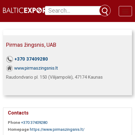
Toggl
naviga
Pirmas žingsnis, UAB
+370 37409280
www.pirmaszingsnis.lt
Raudondvario pl. 150 (Vilijampolė), 47174 Kaunas
Contacts
Phone
+370 37409280
Homepage
https://www.pirmaszingsnis.lt/