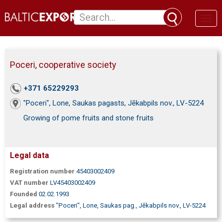
Toggl
naviga
Poceri, cooperative society
+371 65229293
"Poceri", Lone, Saukas pagasts, Jēkabpils nov., LV-5224
Growing of pome fruits and stone fruits
Legal data
Registration number
45403002409
VAT number
LV45403002409
Founded
02.02.1993
Legal address
"Poceri", Lone, Saukas pag., Jēkabpils nov., LV-5224