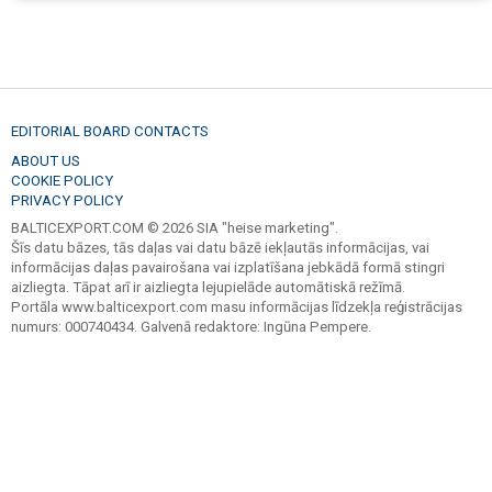
EDITORIAL BOARD CONTACTS
ABOUT US
COOKIE POLICY
PRIVACY POLICY
BALTICEXPORT.COM © 2026 SIA "heise marketing".
Šīs datu bāzes, tās daļas vai datu bāzē iekļautās informācijas, vai
informācijas daļas pavairošana vai izplatīšana jebkādā formā stingri
aizliegta. Tāpat arī ir aizliegta lejupielāde automātiskā režīmā.
Portāla www.balticexport.com masu informācijas līdzekļa reģistrācijas
numurs: 000740434. Galvenā redaktore: Ingūna Pempere.