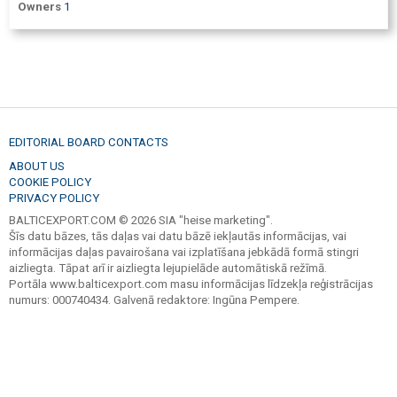
Owners
1
EDITORIAL BOARD CONTACTS
ABOUT US
COOKIE POLICY
PRIVACY POLICY
BALTICEXPORT.COM © 2026 SIA "heise marketing".
Šīs datu bāzes, tās daļas vai datu bāzē iekļautās informācijas, vai
informācijas daļas pavairošana vai izplatīšana jebkādā formā stingri
aizliegta. Tāpat arī ir aizliegta lejupielāde automātiskā režīmā.
Portāla www.balticexport.com masu informācijas līdzekļa reģistrācijas
numurs: 000740434. Galvenā redaktore: Ingūna Pempere.