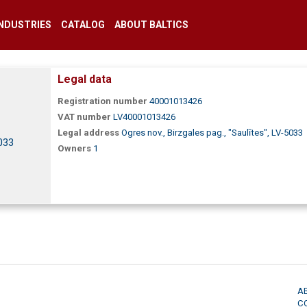
INDUSTRIES
CATALOG
ABOUT BALTICS
Legal data
Registration number
40001013426
VAT number
LV40001013426
Legal address
Ogres nov., Birzgales pag., "Saulītes", LV-5033
5033
Owners
1
A
C