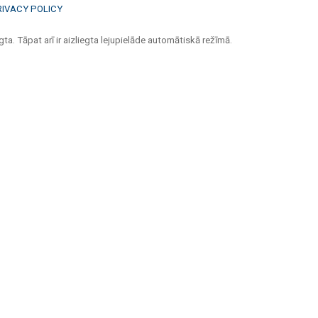
RIVACY POLICY
ta. Tāpat arī ir aizliegta lejupielāde automātiskā režīmā.