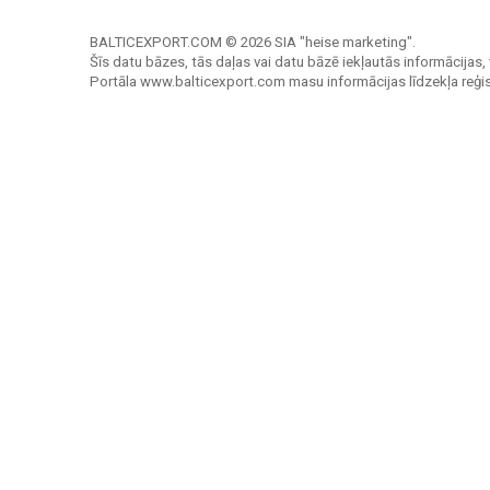
BALTICEXPORT.COM © 2026 SIA "heise marketing".
Šīs datu bāzes, tās daļas vai datu bāzē iekļautās informācijas, 
Portāla www.balticexport.com masu informācijas līdzekļa reģi