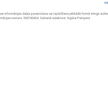
P
vai informācijas daļas pavairošana vai izplatīšana jebkādā formā stingri aizlieg
strācijas numurs: 000740434. Galvenā redaktore: Ingūna Pempere.