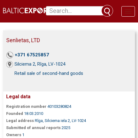
Toggl
naviga
Senlietas, LTD
+371 67525857
Silciema 2, Rīga, LV-1024
Retail sale of second-hand goods
Legal data
Registration number
40103280824
Founded
18.03.2010
Legal address
Rīga, Silciema iela 2, LV-1024
Submitted of annual reports
2025
Owners
1