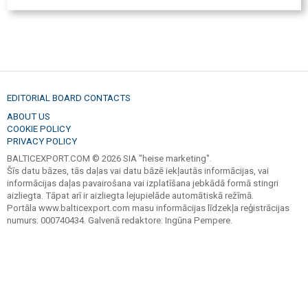
EDITORIAL BOARD CONTACTS
ABOUT US
COOKIE POLICY
PRIVACY POLICY
BALTICEXPORT.COM © 2026 SIA "heise marketing".
Šīs datu bāzes, tās daļas vai datu bāzē iekļautās informācijas, vai
informācijas daļas pavairošana vai izplatīšana jebkādā formā stingri
aizliegta. Tāpat arī ir aizliegta lejupielāde automātiskā režīmā.
Portāla www.balticexport.com masu informācijas līdzekļa reģistrācijas
numurs: 000740434. Galvenā redaktore: Ingūna Pempere.