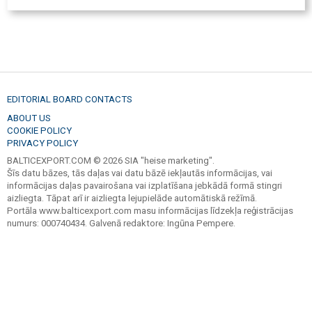
EDITORIAL BOARD CONTACTS
ABOUT US
COOKIE POLICY
PRIVACY POLICY
BALTICEXPORT.COM © 2026 SIA "heise marketing".
Šīs datu bāzes, tās daļas vai datu bāzē iekļautās informācijas, vai
informācijas daļas pavairošana vai izplatīšana jebkādā formā stingri
aizliegta. Tāpat arī ir aizliegta lejupielāde automātiskā režīmā.
Portāla www.balticexport.com masu informācijas līdzekļa reģistrācijas
numurs: 000740434. Galvenā redaktore: Ingūna Pempere.