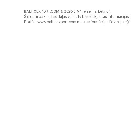
BALTICEXPORT.COM © 2026 SIA "heise marketing".
Šīs datu bāzes, tās daļas vai datu bāzē iekļautās informācijas, 
Portāla www.balticexport.com masu informācijas līdzekļa reģi