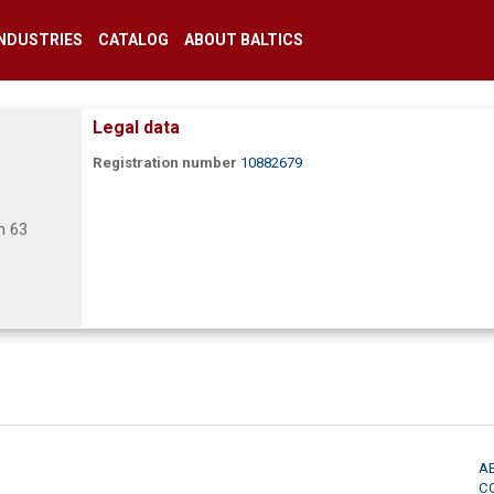
INDUSTRIES
CATALOG
ABOUT BALTICS
Legal data
Registration number
10882679
n 63
A
C