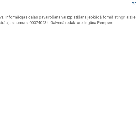
P
vai informācijas daļas pavairošana vai izplatīšana jebkādā formā stingri aizlieg
strācijas numurs: 000740434. Galvenā redaktore: Ingūna Pempere.