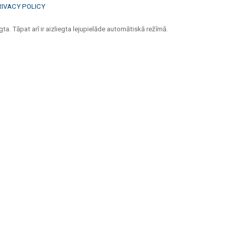
RIVACY POLICY
ta. Tāpat arī ir aizliegta lejupielāde automātiskā režīmā.