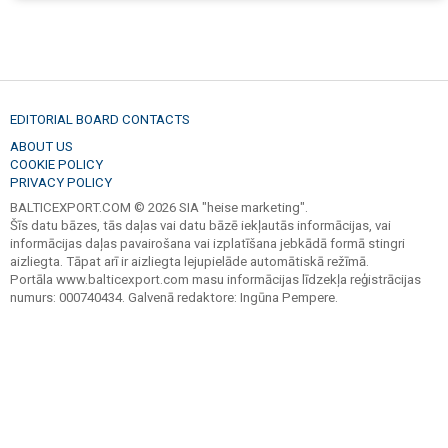
EDITORIAL BOARD CONTACTS
ABOUT US
COOKIE POLICY
PRIVACY POLICY
BALTICEXPORT.COM © 2026 SIA "heise marketing".
Šīs datu bāzes, tās daļas vai datu bāzē iekļautās informācijas, vai
informācijas daļas pavairošana vai izplatīšana jebkādā formā stingri
aizliegta. Tāpat arī ir aizliegta lejupielāde automātiskā režīmā.
Portāla www.balticexport.com masu informācijas līdzekļa reģistrācijas
numurs: 000740434. Galvenā redaktore: Ingūna Pempere.