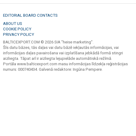
EDITORIAL BOARD CONTACTS
ABOUT US
COOKIE POLICY
PRIVACY POLICY
BALTICEXPORT.COM © 2026 SIA "heise marketing".
Šīs datu bāzes, tās daļas vai datu bāzē iekļautās informācijas, vai
informācijas daļas pavairošana vai izplatīšana jebkādā formā stingri
aizliegta. Tāpat arī ir aizliegta lejupielāde automātiskā režīmā.
Portāla www.balticexport.com masu informācijas līdzekļa reģistrācijas
numurs: 000740434. Galvenā redaktore: Ingūna Pempere.