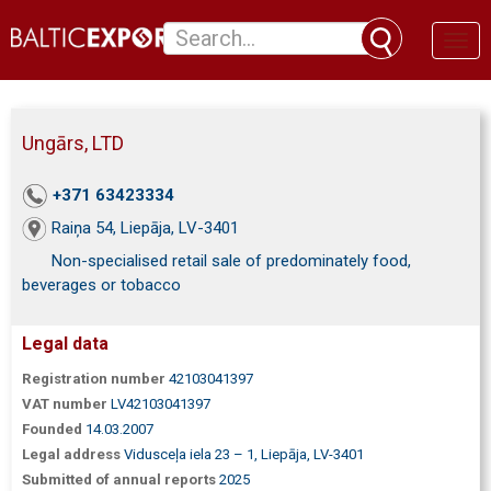
Toggl
naviga
Ungārs, LTD
+371 63423334
Raiņa 54, Liepāja, LV-3401
Non-specialised retail sale of predominately food,
beverages or tobacco
Legal data
Registration number
42103041397
VAT number
LV42103041397
Founded
14.03.2007
Legal address
Vidusceļa iela 23 – 1, Liepāja, LV-3401
Submitted of annual reports
2025