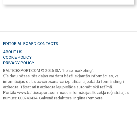
EDITORIAL BOARD CONTACTS
ABOUT US
COOKIE POLICY
PRIVACY POLICY
BALTICEXPORT.COM © 2026 SIA "heise marketing".
Šīs datu bāzes, tās daļas vai datu bāzē iekļautās informācijas, vai
informācijas daļas pavairošana vai izplatīšana jebkādā formā stingri
aizliegta. Tāpat arī ir aizliegta lejupielāde automātiskā režīmā.
Portāla www.balticexport.com masu informācijas līdzekļa reģistrācijas
numurs: 000740434. Galvenā redaktore: Ingūna Pempere.