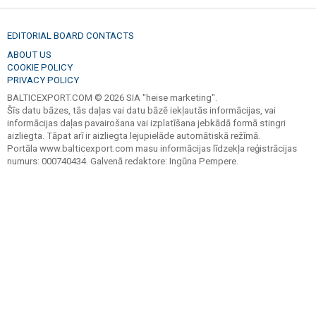
EDITORIAL BOARD CONTACTS
ABOUT US
COOKIE POLICY
PRIVACY POLICY
BALTICEXPORT.COM © 2026 SIA "heise marketing".
Šīs datu bāzes, tās daļas vai datu bāzē iekļautās informācijas, vai
informācijas daļas pavairošana vai izplatīšana jebkādā formā stingri
aizliegta. Tāpat arī ir aizliegta lejupielāde automātiskā režīmā.
Portāla www.balticexport.com masu informācijas līdzekļa reģistrācijas
numurs: 000740434. Galvenā redaktore: Ingūna Pempere.