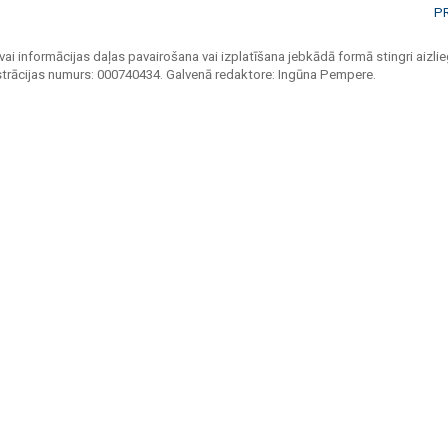
P
vai informācijas daļas pavairošana vai izplatīšana jebkādā formā stingri aizlieg
strācijas numurs: 000740434. Galvenā redaktore: Ingūna Pempere.