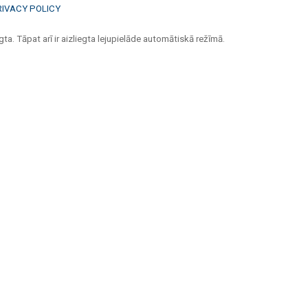
RIVACY POLICY
ta. Tāpat arī ir aizliegta lejupielāde automātiskā režīmā.