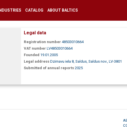
INDUSTRIES
CATALOG
ABOUT BALTICS
Legal data
Registration number
48503010664
VAT number
LV48503010664
Founded
19.01.2005
Legal address
Dzirnavu iela 8, Saldus, Saldus nov., LV-3801
Submitted of annual reports
2025
A
C