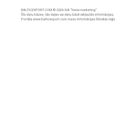
BALTICEXPORT.COM © 2026 SIA "heise marketing".
Šīs datu bāzes, tās daļas vai datu bāzē iekļautās informācijas, 
Portāla www.balticexport.com masu informācijas līdzekļa reģi