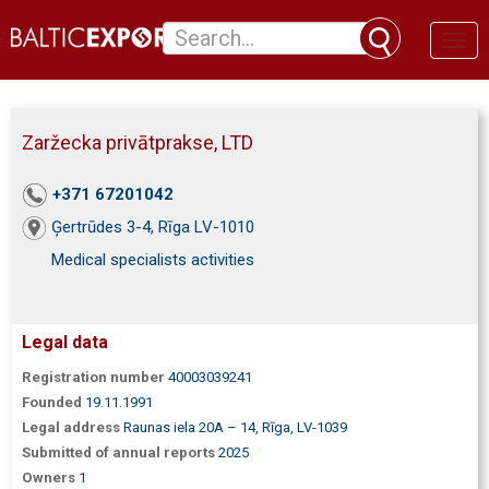
Toggl
naviga
Zaržecka privātprakse, LTD
+371 67201042
Ģertrūdes 3-4, Rīga LV-1010
Medical specialists activities
Legal data
Registration number
40003039241
Founded
19.11.1991
Legal address
Raunas iela 20A – 14, Rīga, LV-1039
Submitted of annual reports
2025
Owners
1