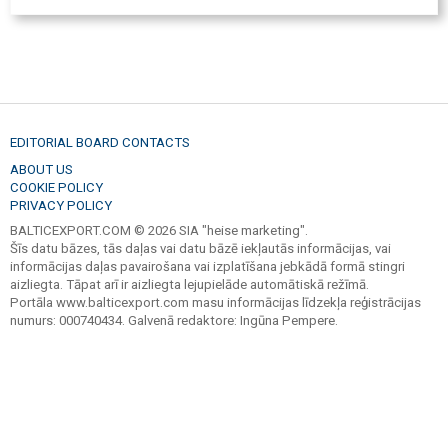
EDITORIAL BOARD CONTACTS
ABOUT US
COOKIE POLICY
PRIVACY POLICY
BALTICEXPORT.COM © 2026 SIA "heise marketing".
Šīs datu bāzes, tās daļas vai datu bāzē iekļautās informācijas, vai
informācijas daļas pavairošana vai izplatīšana jebkādā formā stingri
aizliegta. Tāpat arī ir aizliegta lejupielāde automātiskā režīmā.
Portāla www.balticexport.com masu informācijas līdzekļa reģistrācijas
numurs: 000740434. Galvenā redaktore: Ingūna Pempere.