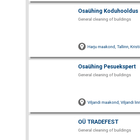
Osaühing Koduhooldus
General cleaning of buildings
Harju maakond, Tallinn, Krist
Osaühing Pesuekspert
General cleaning of buildings
Viljandi maakond, Viljandi lin
OÜ TRADEFEST
General cleaning of buildings