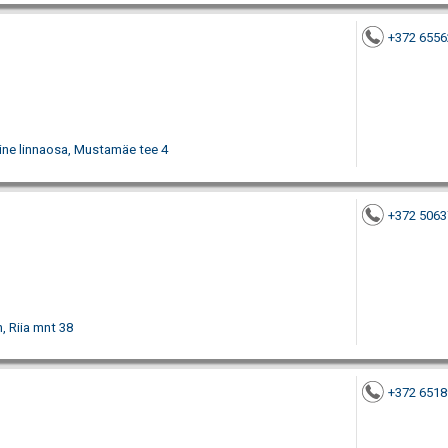
+372 6556
iine linnaosa, Mustamäe tee 4
+372 5063
n, Riia mnt 38
+372 6518