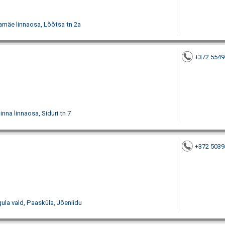
amäe linnaosa, Lõõtsa tn 2a
+372 5549
inna linnaosa, Siduri tn 7
+372 5039
ula vald, Paasküla, Jõeniidu