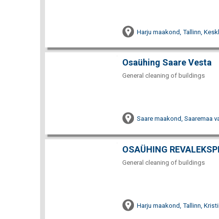
Harju maakond, Tallinn, Keskl
Osaühing Saare Vesta
General cleaning of buildings
Saare maakond, Saaremaa vald
OSAÜHING REVALEKSP
General cleaning of buildings
Harju maakond, Tallinn, Krist