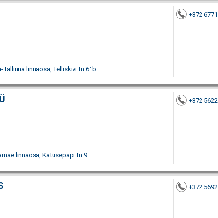
+372 6771
Tallinna linnaosa, Telliskivi tn 61b
OÜ
+372 562
amäe linnaosa, Katusepapi tn 9
S
+372 569