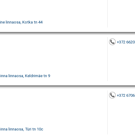
iine linnaosa, Kotka tn 44
+372 6620
inna linnaosa, Keldrimäe tn 9
+372 6706
inna linnaosa, Türi tn 10c