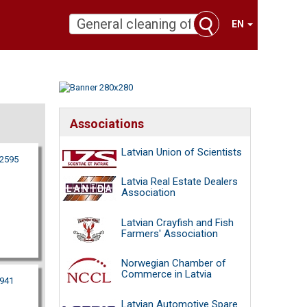
EN
Associations
Latvian Union of Scientists
22595
Latvia Real Estate Dealers
Association
Latvian Crayfish and Fish
Farmers' Association
Norwegian Chamber of
Commerce in Latvia
941
Latvian Automotive Spare