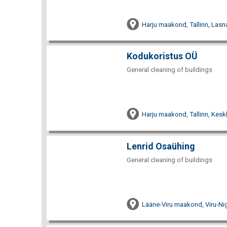
Harju maakond, Tallinn, Lasn
Kodukoristus OÜ
General cleaning of buildings
Harju maakond, Tallinn, Keskl
Lenrid Osaühing
General cleaning of buildings
Lääne-Viru maakond, Viru-Nig