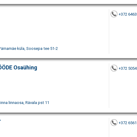
+372 6463
 Pärnamäe küla, Soosepa tee 51-2
ÖDE Osaühing
+372 5054
inna linnaosa, Rävala pst 11
T
+372 6561