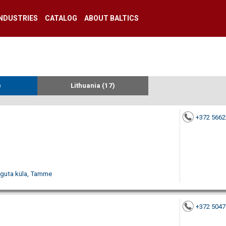
INDUSTRIES
CATALOG
ABOUT BALTICS
)
Lithuania (17)
+372 566
alguta küla, Tamme
+372 5047