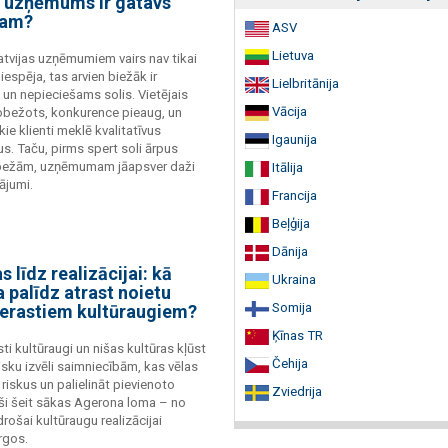
s uzņēmums ir gatavs
tam?
ASV
Lietuva
tvijas uzņēmumiem vairs nav tikai
espēja, tas arvien biežāk ir
Lielbritānija
 un nepieciešams solis. Vietējais
Vācija
erobežots, konkurence pieaug, un
kie klienti meklē kvalitatīvus
Igaunija
s. Taču, pirms spert soli ārpus
obežām, uzņēmumam jāapsver daži
Itālija
tājumi.
Francija
Beļģija
Dānija
s līdz realizācijai: kā
Ukraina
 palīdz atrast noietu
Somija
erastiem kultūraugiem?
Ķīnas TR
ti kultūraugi un nišas kultūras kļūst
Čehija
isku izvēli saimniecībām, kas vēlas
riskus un palielināt pievienoto
Zviedrija
eši šeit sākas Agerona loma – no
drošai kultūraugu realizācijai
rgos.