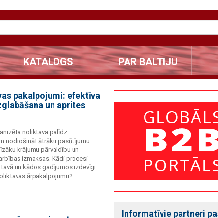
KATALOGS
PAR BALTIJU
vas pakalpojumi: efektīva
zglabāšana un aprites
ganizēta noliktava palīdz
nodrošināt ātrāku pasūtījumu
ecīzāku krājumu pārvaldību un
rbības izmaksas. Kādi procesi
ktavā un kādos gadījumos izdevīgi
noliktavas ārpakalpojumu?