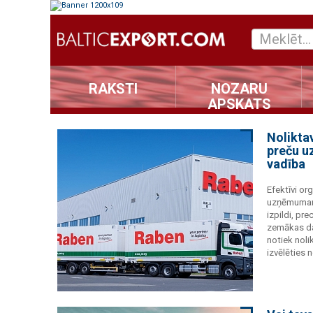
RAKSTI
NOZARU
APSKATS
Nolikta
preču u
vadība
Efektīvi or
uzņēmumam 
izpildi, pr
zemākas da
notiek noli
izvēlēties 