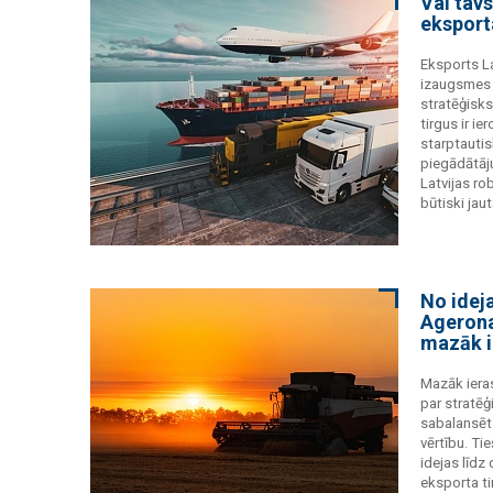
Vai tav
ekspor
Eksports La
izaugsmes i
stratēģisks
tirgus ir i
starptautis
piegādātāju
Latvijas r
būtiski jau
No ideja
Agerona
mazāk i
Mazāk ieras
par stratēģ
sabalansēt 
vērtību. Ti
idejas līdz 
eksporta ti