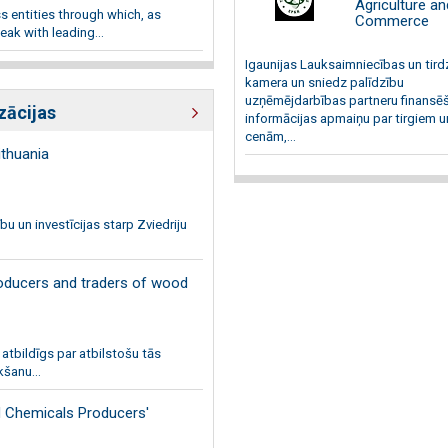
Agriculture an
s entities through which, as
Commerce
ak with leading...
Igaunijas Lauksaimniecības un tird
kamera un sniedz palīdzību
uzņēmējdarbības partneru finansēš
zācijas
informācijas apmaiņu par tirgiem u
cenām,...
thuania
bu un investīcijas starp Zviedriju
roducers and traders of wood
 atbildīgs par atbilstošu tās
kšanu...
 Chemicals Producers'