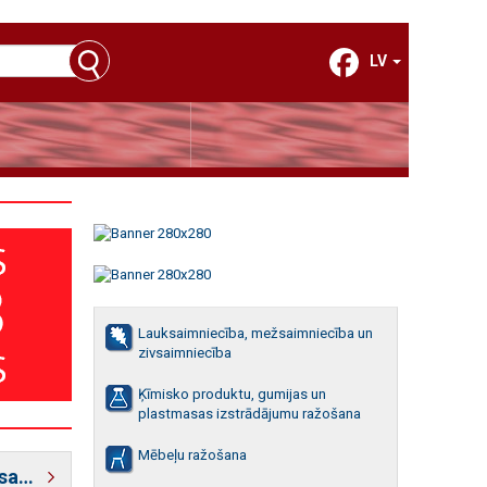
LV
Lauksaimniecība, mežsaimniecība un
zivsaimniecība
Ķīmisko produktu, gumijas un
plastmasas izstrādājumu ražošana
Mēbeļu ražošana
Informatīvie partneri pasaulē