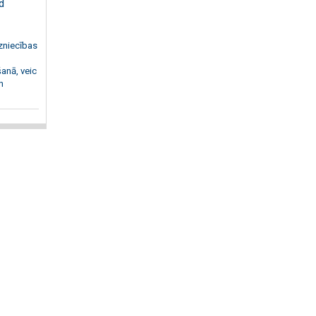
d
zniecības
anā, veic
n