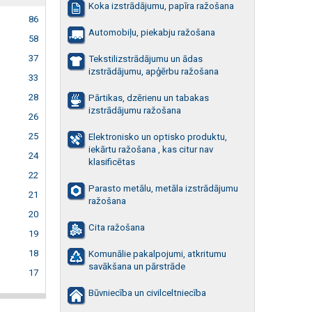
Koka izstrādājumu, papīra ražošana
86
Automobiļu, piekabju ražošana
58
37
Tekstilizstrādājumu un ādas
izstrādājumu, apģērbu ražošana
33
28
Pārtikas, dzērienu un tabakas
izstrādājumu ražošana
26
25
Elektronisko un optisko produktu,
iekārtu ražošana , kas citur nav
24
klasificētas
22
Parasto metālu, metāla izstrādājumu
21
ražošana
20
Cita ražošana
19
18
Komunālie pakalpojumi, atkritumu
savākšana un pārstrāde
17
Būvniecība un civilceltniecība