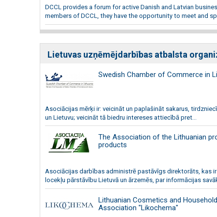
DCCL provides a forum for active Danish and Latvian busines
members of DCCL, they have the opportunity to meet and spe
Lietuvas uzņēmējdarbības atbalsta organi
Swedish Chamber of Commerce in Li
Asociācijas mērķi ir: veicināt un paplašināt sakarus, tirdzniecī
un Lietuvu; veicināt tā biedru intereses attiecībā pret...
The Association of the Lithuanian p
products
Asociācijas darbības administrē pastāvīgs direktorāts, kas ir
locekļu pārstāvību Lietuvā un ārzemēs, par informācijas savā
Lithuanian Cosmetics and Household
Association "Likochema"