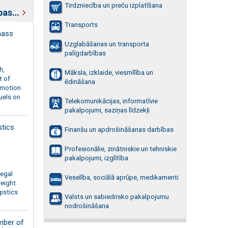
Tirdzniecība un preču izplatīšana
Igaunijas uzņēmējdarbības atbalsta organizācijas
Transports
mass
Uzglabāšanas un transporta
palīgdarbības
h,
Māksla, izklaide, viesmīlība un
t of
ēdināšana
omotion
uels on
Telekomunikācijas, informatīvie
pakalpojumi, saziņas līdzekļi
stics
Finanšu un apdrošināšanas darbības
Profesionālie, zinātniskie un tehniskie
pakalpojumi, izglītība
legal
Veselība, sociālā aprūpe, medikamenti
reight
gistics
Valsts un sabiedrisko pakalpojumu
nodrošināšana
mber of