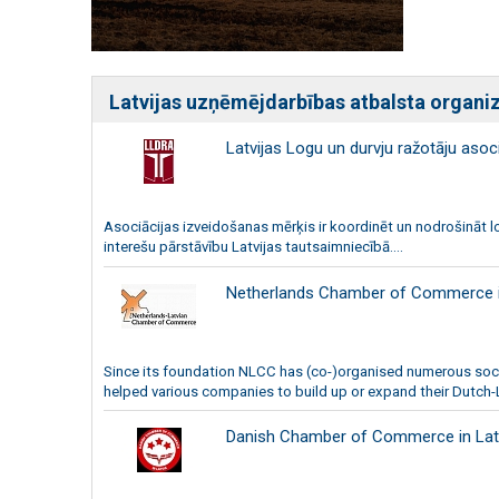
Latvijas uzņēmējdarbības atbalsta organiz
Latvijas Logu un durvju ražotāju asoci
Asociācijas izveidošanas mērķis ir koordinēt un nodrošināt 
interešu pārstāvību Latvijas tautsaimniecībā....
Netherlands Chamber of Commerce i
Since its foundation NLCC has (co-)organised numerous soc
helped various companies to build up or expand their Dutch-L
Danish Chamber of Commerce in Lat