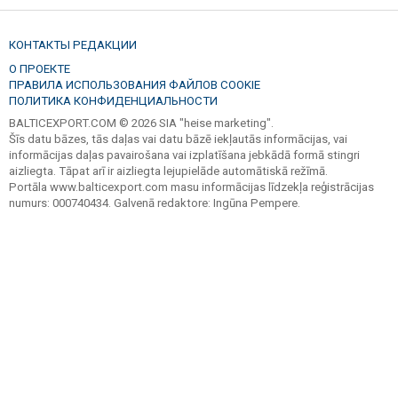
КОНТАКТЫ РЕДАКЦИИ
О ПРОЕКТЕ
ПРАВИЛА ИСПОЛЬЗОВАНИЯ ФАЙЛОВ COOKIE
ПОЛИТИКА КОНФИДЕНЦИАЛЬНОСТИ
BALTICEXPORT.COM © 2026 SIA "heise marketing".
Šīs datu bāzes, tās daļas vai datu bāzē iekļautās informācijas, vai
informācijas daļas pavairošana vai izplatīšana jebkādā formā stingri
aizliegta. Tāpat arī ir aizliegta lejupielāde automātiskā režīmā.
Portāla www.balticexport.com masu informācijas līdzekļa reģistrācijas
numurs: 000740434. Galvenā redaktore: Ingūna Pempere.