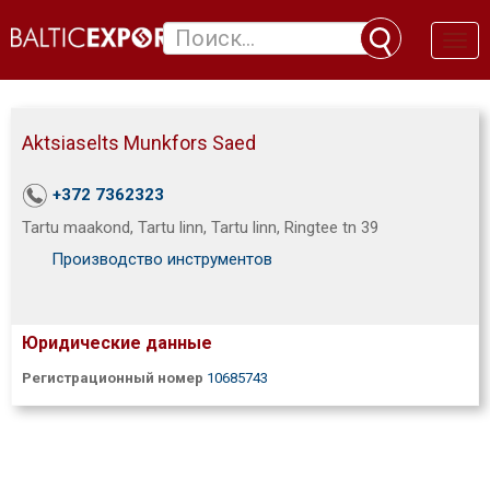
Toggl
naviga
Aktsiaselts Munkfors Saed
+372 7362323
Tartu maakond, Tartu linn, Tartu linn, Ringtee tn 39
Производство инструментов
Юридические данные
Регистрационный номер
10685743